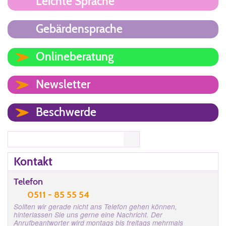
Leichte Sprache
Gebärdensprache
Onlineberatung
Newsletter
Beschwerde
Search
Kontakt
Telefon
0511 - 85 55 54
Sollten wir gerade nicht ans Telefon gehen können,
hinterlassen Sie uns gerne eine Nachricht. Der
Anrufbeantworter wird montags bis freitags mehrmals