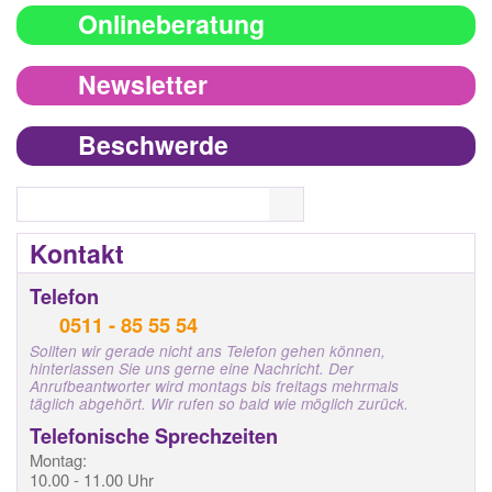
Onlineberatung
Newsletter
Beschwerde
Search
Kontakt
Telefon
0511 - 85 55 54
Sollten wir gerade nicht ans Telefon gehen können,
hinterlassen Sie uns gerne eine Nachricht. Der
Anrufbeantworter wird montags bis freitags mehrmals
täglich abgehört. Wir rufen so bald wie möglich zurück.
Telefonische Sprechzeiten
Montag:
10.00 - 11.00 Uhr