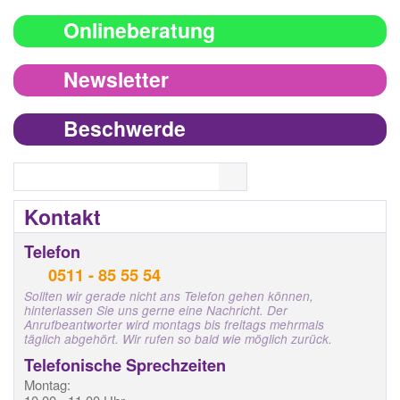
Onlineberatung
Newsletter
Beschwerde
Search
Kontakt
Telefon
0511 - 85 55 54
Sollten wir gerade nicht ans Telefon gehen können,
hinterlassen Sie uns gerne eine Nachricht. Der
Anrufbeantworter wird montags bis freitags mehrmals
täglich abgehört. Wir rufen so bald wie möglich zurück.
Telefonische Sprechzeiten
Montag: