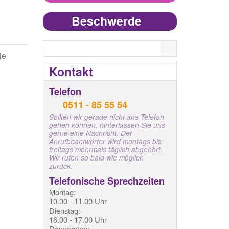
Beschwerde
Search
ie
Kontakt
Telefon
0511 - 85 55 54
Sollten wir gerade nicht ans Telefon
gehen können, hinterlassen Sie uns
gerne eine Nachricht. Der
Anrufbeantworter wird montags bis
freitags mehrmals täglich abgehört.
Wir rufen so bald wie möglich
zurück.
Telefonische Sprechzeiten
Montag:
10.00 - 11.00 Uhr
Dienstag:
16.00 - 17.00 Uhr
Donnerstag: