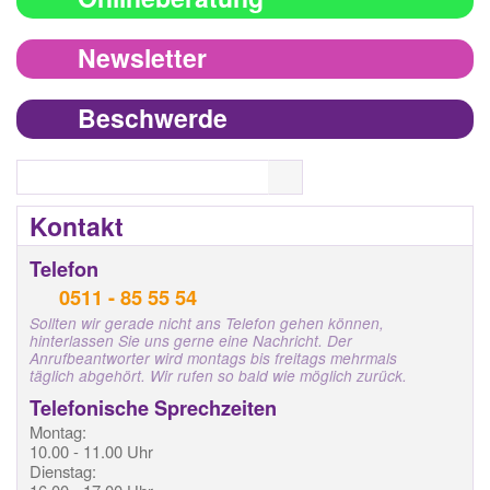
Newsletter
Beschwerde
Search
Kontakt
Telefon
0511 - 85 55 54
Sollten wir gerade nicht ans Telefon gehen können,
hinterlassen Sie uns gerne eine Nachricht. Der
Anrufbeantworter wird montags bis freitags mehrmals
täglich abgehört. Wir rufen so bald wie möglich zurück.
Telefonische Sprechzeiten
Montag:
10.00 - 11.00 Uhr
Dienstag: