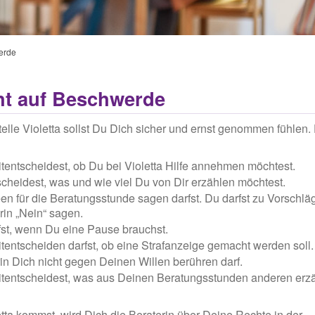
erde
g
ht auf Beschwerde
telle Violetta sollst Du Dich sicher und ernst genommen fühlen.
tentscheidest, ob Du bei Violetta Hilfe annehmen möchtest.
scheidest, was und wie viel Du von Dir erzählen möchtest.
en für die Beratungsstunde sagen darfst. Du darfst zu Vorschlä
rin „Nein“ sagen.
st, wenn Du eine Pause brauchst.
tentscheiden darfst, ob eine Strafanzeige gemacht werden soll.
in Dich nicht gegen Deinen Willen berühren darf.
tentscheidest, was aus Deinen Beratungsstunden anderen erzä
ta kommst, wird Dich die Beraterin über Deine Rechte in der