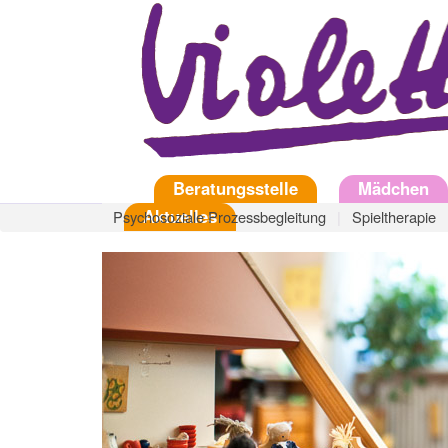
Direkt
zum
Inhalt
Startseite
Beratungsstelle
Mädchen
Aktuelles
Psychosoziale Prozessbegleitung
Spieltherapie