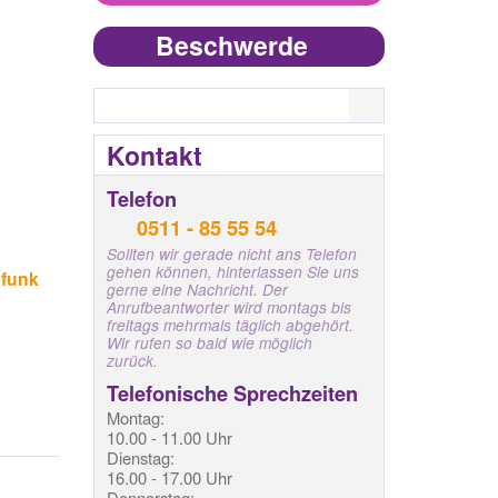
Beschwerde
Search
Kontakt
Telefon
0511 - 85 55 54
Sollten wir gerade nicht ans Telefon
gehen können, hinterlassen Sie uns
dfunk
gerne eine Nachricht. Der
Anrufbeantworter wird montags bis
freitags mehrmals täglich abgehört.
Wir rufen so bald wie möglich
zurück.
Telefonische Sprechzeiten
Montag:
10.00 - 11.00 Uhr
Dienstag:
16.00 - 17.00 Uhr
Donnerstag: