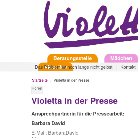
Direkt
zum
Inhalt
Startseite
Beratungsstelle
Mädchen
Aktuelles
Das Problem ist noch lange nicht gelöst
Kontakt
Startseite
Violetta in der Presse
Hören
Violetta in der Presse
Ansprechpartnerin für die Pressearbeit:
Barbara David
E-Mail:
BarbaraDavid