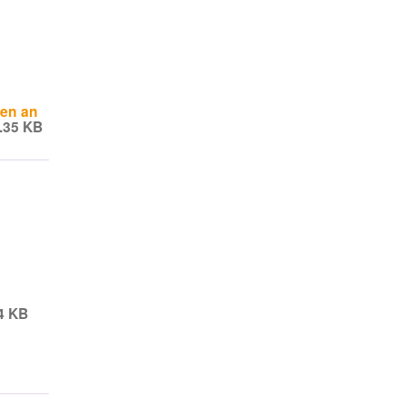
ren an
.35 KB
4 KB