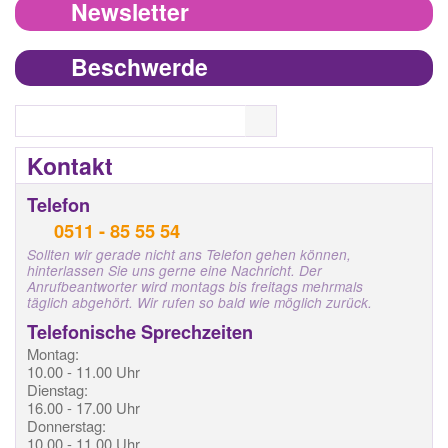
Newsletter
Beschwerde
Search
Kontakt
Telefon
0511 - 85 55 54
Sollten wir gerade nicht ans Telefon gehen können,
hinterlassen Sie uns gerne eine Nachricht. Der
Anrufbeantworter wird montags bis freitags mehrmals
täglich abgehört. Wir rufen so bald wie möglich zurück.
Telefonische Sprechzeiten
Montag:
10.00 - 11.00 Uhr
Dienstag:
16.00 - 17.00 Uhr
Donnerstag:
10.00 - 11.00 Uhr