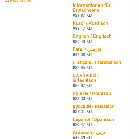
Informationen für
Erwachsene
928.87 KB
Kurdî / Kurdisch
933.17 KB
English / Englisch
930.46 KB
Farsi / فارسی
941.08 KB
Français / Französisch
932.85 KB
Ελληνικά /
Griechisch
935.67 KB
Polskie / Polnisch
932.36 KB
русский / Russisch
931.01 KB
Español / Spanisch
930.47 KB
Arabisch / عربي
941.35 KB