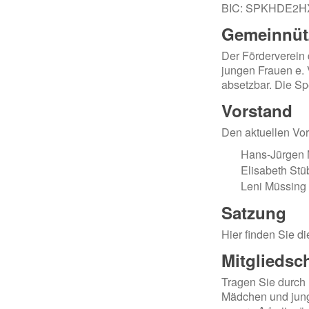
BIC: SPKHDE2
Gemeinnütz
Der Förderverein
jungen Frauen e. V
absetzbar. Die S
Vorstand
Den aktuellen Vor
Hans-Jürgen
Elisabeth Stü
Leni Müssing
Satzung
Hier finden Sie d
Mitgliedsc
Tragen Sie durch
Mädchen und junge