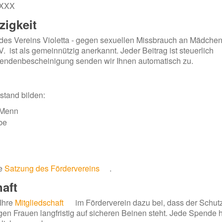
HXXX
igkeit
 des Vereins Violetta - gegen sexuellen Missbrauch an Mädche
. ist als gemeinnützig anerkannt. Jeder Beitrag ist steuerlich
pendenbescheinigung senden wir Ihnen automatisch zu.
stand bilden:
 Menn
be
ie
Satzung des Fördervereins
.
haft
 Ihre
Mitgliedschaft
im Förderverein dazu bei, dass der Schut
n Frauen langfristig auf sicheren Beinen steht. Jede Spende hi