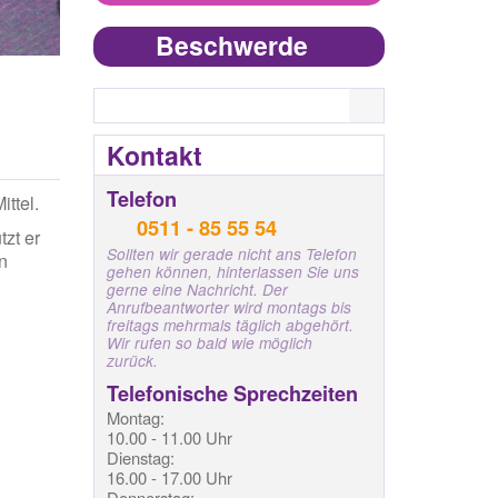
Beschwerde
Search
Kontakt
Telefon
ittel.
0511 - 85 55 54
tzt er
Sollten wir gerade nicht ans Telefon
n
gehen können, hinterlassen Sie uns
gerne eine Nachricht. Der
Anrufbeantworter wird montags bis
freitags mehrmals täglich abgehört.
Wir rufen so bald wie möglich
zurück.
Telefonische Sprechzeiten
Montag:
10.00 - 11.00 Uhr
Dienstag:
16.00 - 17.00 Uhr
Donnerstag: