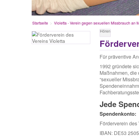
Startseite
Violetta - Verein gegen sexuellen Missbrauch an 
Hören
Förderver
Für präventive Ang
1992 gründete sic
Maßnahmen, die d
“sexueller Missbr
Spendeneinnahmen 
Fachberatungsstel
Jede Spend
Spendenkonto:
Förderverein des 
IBAN: DE53 2505