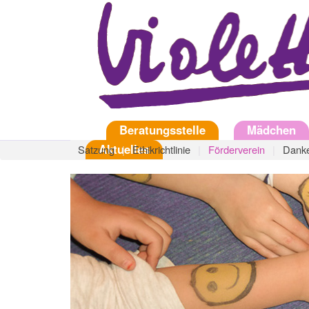
Direkt
zum
Inhalt
Startseite
Beratungsstelle
Mädchen
Aktuelles
Satzung
Ethikrichtlinie
Förderverein
Danke