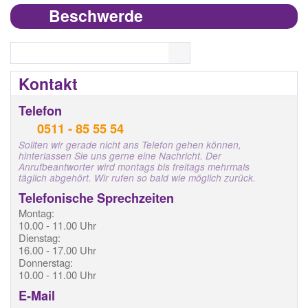
Beschwerde
Search
Kontakt
Telefon
0511 - 85 55 54
Sollten wir gerade nicht ans Telefon gehen können,
hinterlassen Sie uns gerne eine Nachricht. Der
Anrufbeantworter wird montags bis freitags mehrmals
täglich abgehört. Wir rufen so bald wie möglich zurück.
Telefonische Sprechzeiten
Montag:
10.00 - 11.00 Uhr
Dienstag:
16.00 - 17.00 Uhr
Donnerstag:
10.00 - 11.00 Uhr
E-Mail