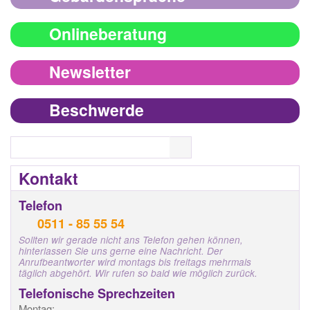
Onlineberatung
Newsletter
Beschwerde
Search
Kontakt
Telefon
0511 - 85 55 54
Sollten wir gerade nicht ans Telefon gehen können,
hinterlassen Sie uns gerne eine Nachricht. Der
Anrufbeantworter wird montags bis freitags mehrmals
täglich abgehört. Wir rufen so bald wie möglich zurück.
Telefonische Sprechzeiten
Montag: