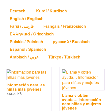
Deutsch
Kurdî / Kurdisch
English / Englisch
Farsi / فارسی
Français / Französisch
Ελληνικά / Griechisch
Polskie / Polnisch
русский / Russisch
Español / Spanisch
Arabisch / عربي
Türkçe / Türkisch
Información para las
niñas más jóvenes
643.09 KB
Llama y obtén
ayuda… Información
para niñas y mujeres
jóvenes