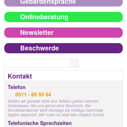
Gebärdensprache
Onlineberatung
Newsletter
Beschwerde
Search
Kontakt
Telefon
0511 - 85 55 54
Sollten wir gerade nicht ans Telefon gehen können,
hinterlassen Sie uns gerne eine Nachricht. Der
Anrufbeantworter wird montags bis freitags mehrmals
täglich abgehört. Wir rufen so bald wie möglich zurück.
Telefonische Sprechzeiten