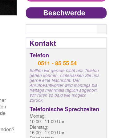
Beschwerde
Search
Kontakt
Telefon
0511 - 85 55 54
Sollten wir gerade nicht ans Telefon
gehen können, hinterlassen Sie uns
gerne eine Nachricht. Der
Anrufbeantworter wird montags bis
freitags mehrmals täglich abgehört.
Wir rufen so bald wie möglich
ner
zurück.
tten
Telefonische Sprechzeiten
nde
Montag:
10.00 - 11.00 Uhr
Dienstag:
efunden?
16.00 - 17.00 Uhr
Donnerstag: