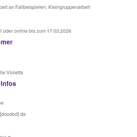
beit an Fallbeispielen, Kleingruppenarbeit
ail oder online bis zum 17.03.2026
mmer
le Violetta
 Infos
se
[doodod]
de