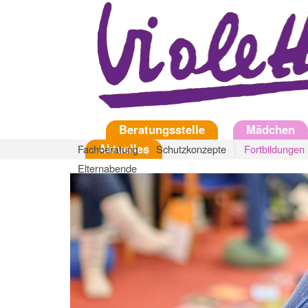
Direkt
zum
Inhalt
Startseite
Beratungsstelle
Mädchen
Aktuelles
Fachberatung
Schutzkonzepte
Fortbildungen
Elternabende