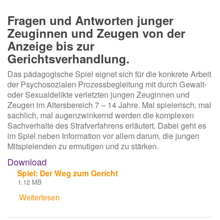
Fragen und Antworten junger
Zeuginnen und Zeugen von der
Anzeige bis zur
Gerichtsverhandlung.
Das pädagogische Spiel eignet sich für die konkrete Arbeit
der Psychosozialen Prozessbegleitung mit durch Gewalt-
oder Sexualdelikte verletzten jungen Zeuginnen und
Zeugen im Altersbereich 7 – 14 Jahre. Mal spielerisch, mal
sachlich, mal augenzwinkernd werden die komplexen
Sachverhalte des Strafverfahrens erläutert. Dabei geht es
im Spiel neben Information vor allem darum, die jungen
Mitspielenden zu ermutigen und zu stärken.
Download
Spiel: Der Weg zum Gericht
1.12 MB
Weiterlesen
über
Spiel:
Der